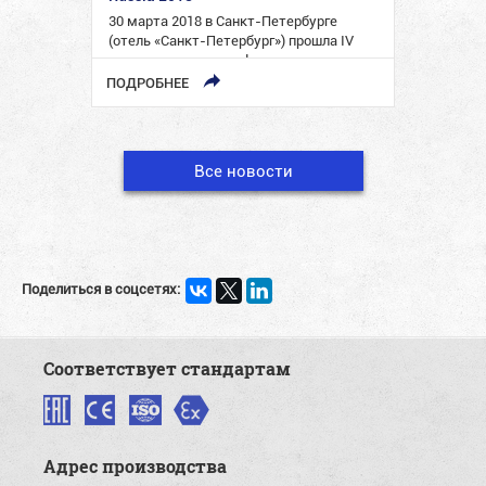
30 марта 2018 в Санкт-Петербурге
(отель «Санкт-Петербург») прошла IV
международная конференция
BREAKBULK RUSSIA 2018, которая была
ПОДРОБНЕЕ
посвящена логистике негабаритных и…
Все новости
Поделиться в соцсетях:
Соответствует стандартам
Адрес производства