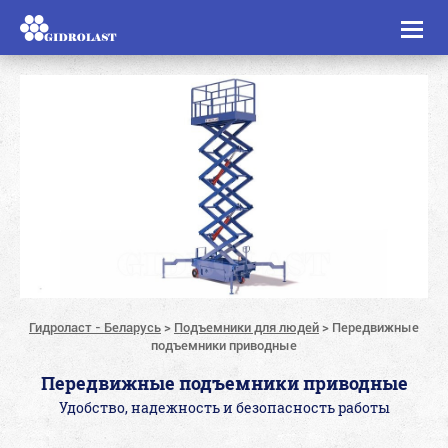
Toggl
naviga
Гидроласт - Беларусь
>
Подъемники для людей
>
Передвижные
подъемники приводные
Передвижные подъемники приводные
Удобство, надежность и безопасность работы