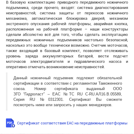
В базовую комплектацию приводного передвижного ножничного
подъемника, среди прочего, входят: система диагностирования
неисправностей, система защиты от перекосов ножничного
механизма, автоматическая блокировка дверей, механизм
экстренного опускания рабочей платформы, аварийная кнопка,
расположенная на рабочей платформе – наши конструкторы
сделали абсолютно всё для того, чтобы сделать эксплуатацию
передвижных ножничных подъемников настолько безопасной,
насколько это вообще технически возможно. Счетчик моточасов,
также входящий в базовый комплект, позволяет отслеживать
уровень заряда аккумуляторных батарей, вести подсчет
моточасов электродвигателя и гидравлического насоса и
оперативно отмечать возникновение неисправностей.
Данный ножничный подъемник подлежит обязательной
сертификации в соответствии с регламентом Таможенного
союза. Номер сертификата выданный ООО
ЗГО “Гидроласт” – ЕАС №ТС RU С-RU.АЛ16.В.05589,
Серия RU №0312301. Сертификат Вы сможете
посмотреть ниже или запросить у наших менеджеров.
Сертификат соответствия EАC на передвижные платформы