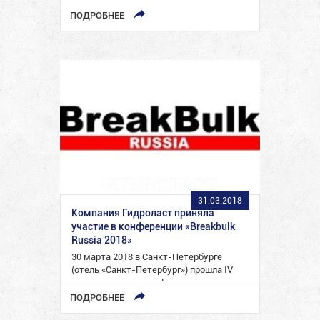
ПОДРОБНЕЕ
31.03.2018
Компания Гидроласт приняла
участие в конференции «Breakbulk
Russia 2018»
30 марта 2018 в Санкт-Петербурге
(отель «Санкт-Петербург») прошла IV
международная конференция
BREAKBULK RUSSIA 2018, которая была
ПОДРОБНЕЕ
посвящена логистике негабаритных и…