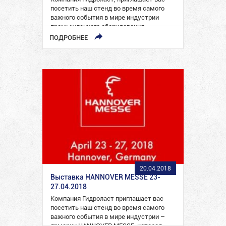
посетить наш стенд во время самого
важного события в мире индустрии
промышленного оборудования –
выставки INTRALOGISTICA…
ПОДРОБНЕЕ
20.04.2018
Выставка HANNOVER MESSE 23-
27.04.2018
Компания Гидроласт приглашает вас
посетить наш стенд во время самого
важного события в мире индустрии –
ярмарки HANNOVER MESSE, которая…